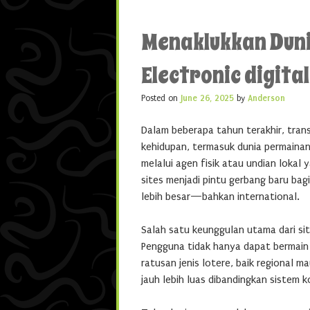
Menaklukkan Duni
Electronic digital
Posted on
June 26, 2025
by
Anderson
Dalam beberapa tahun terakhir, tran
kehidupan, termasuk dunia permainan 
melalui agen fisik atau undian lokal
sites menjadi pintu gerbang baru bag
lebih besar—bahkan international.
Salah satu keunggulan utama dari sit
Pengguna tidak hanya dapat bermain d
ratusan jenis lotere, baik regional 
jauh lebih luas dibandingkan sistem k