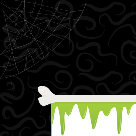
Skip to content
Menu