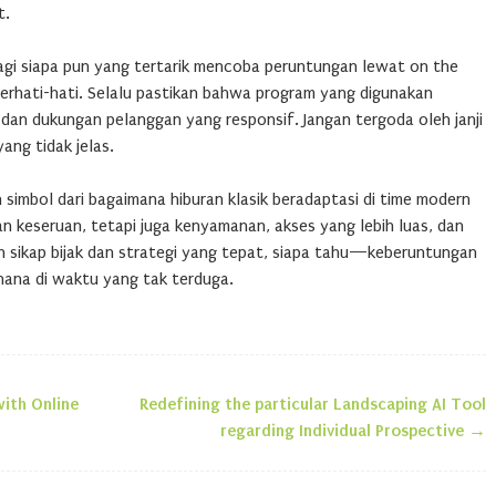
t.
 bagi siapa pun yang tertarik mencoba peruntungan lewat on the
erhati-hati. Selalu pastikan bahwa program yang digunakan
f, dan dukungan pelanggan yang responsif. Jangan tergoda oleh janji
ang tidak jelas.
simbol dari bagaimana hiburan klasik beradaptasi di time modern
n keseruan, tetapi juga kenyamanan, akses yang lebih luas, dan
n sikap bijak dan strategi yang tepat, siapa tahu—keberuntungan
rhana di waktu yang tak terduga.
ith Online
Redefining the particular Landscaping AI Tool
n
regarding Individual Prospective
→