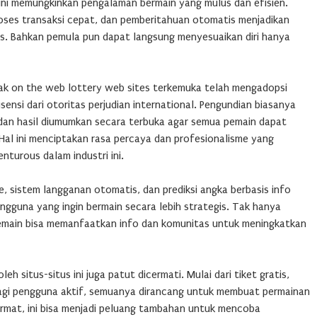
ni memungkinkan pengalaman bermain yang mulus dan efisien.
ses transaksi cepat, dan pemberitahuan otomatis menjadikan
is. Bahkan pemula pun dapat langsung menyesuaikan diri hanya
yak on the web lottery web sites terkemuka telah mengadopsi
sensi dari otoritas perjudian international. Pengundian biasanya
 dan hasil diumumkan secara terbuka agar semua pemain dapat
 Hal ini menciptakan rasa percaya dan profesionalisme yang
nturous dalam industri ini.
re, sistem langganan otomatis, dan prediksi angka berbasis info
pengguna yang ingin bermain secara lebih strategis. Tak hanya
emain bisa memanfaatkan info dan komunitas untuk meningkatkan
leh situs-situs ini juga patut dicermati. Mulai dari tiket gratis,
bagi pengguna aktif, semuanya dirancang untuk membuat permainan
ermat, ini bisa menjadi peluang tambahan untuk mencoba