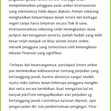
memperkenalkan pengguna pada undian internasional
yang sebelumnya tidak dapat diakses. Pemain sekarang
menghasilkan berpartisipasi dalam lotere dari berbagai
negeri tanpa harus berperan secara fisik di sana.
Internasionalisasi sekarang telah meningkatkan skala
jackpot dan keragaman peserta. Jumlah hadiah yang lebih
besar telah menjadi ciri khas sistem lotere online,
menarik pengguna yang termotivasi oleh kemungkinan
imbalan finansial yang signifikan.
Terlepas dari keuntungannya, partisipasi lotere online
pun menimbulkan kekhawatiran tentang perjudian yang
bertanggung jawab. Karena aksesnya sangat mudah,
nyata risiko bahwa dalam beberapa pengguna mungkin
ikut serta secara berlebihan. Buat mengatasi hal ini,
banyak platform mengaplikasikan alat perjudian yg
bertanggung jawab contohnya batasan deposit, opsi
pengecualian diri, lalu pemberitahuan pengingat. Fitur-