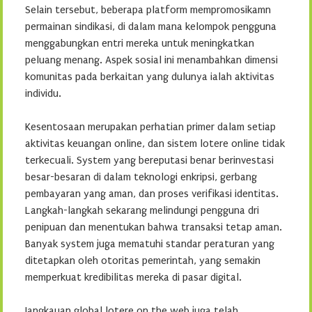
Selain tersebut, beberapa platform mempromosikamn
permainan sindikasi, di dalam mana kelompok pengguna
menggabungkan entri mereka untuk meningkatkan
peluang menang. Aspek sosial ini menambahkan dimensi
komunitas pada berkaitan yang dulunya ialah aktivitas
individu.
Kesentosaan merupakan perhatian primer dalam setiap
aktivitas keuangan online, dan sistem lotere online tidak
terkecuali. System yang bereputasi benar berinvestasi
besar-besaran di dalam teknologi enkripsi, gerbang
pembayaran yang aman, dan proses verifikasi identitas.
Langkah-langkah sekarang melindungi pengguna dri
penipuan dan menentukan bahwa transaksi tetap aman.
Banyak system juga mematuhi standar peraturan yang
ditetapkan oleh otoritas pemerintah, yang semakin
memperkuat kredibilitas mereka di pasar digital.
Jangkauan global lotere on the web juga telah