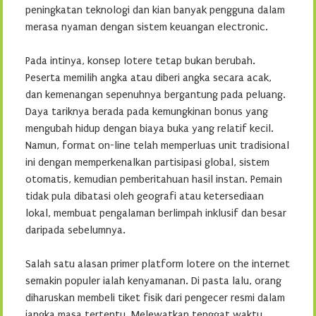
peningkatan teknologi dan kian banyak pengguna dalam
merasa nyaman dengan sistem keuangan electronic.
Pada intinya, konsep lotere tetap bukan berubah.
Peserta memilih angka atau diberi angka secara acak,
dan kemenangan sepenuhnya bergantung pada peluang.
Daya tariknya berada pada kemungkinan bonus yang
mengubah hidup dengan biaya buka yang relatif kecil.
Namun, format on-line telah memperluas unit tradisional
ini dengan memperkenalkan partisipasi global, sistem
otomatis, kemudian pemberitahuan hasil instan. Pemain
tidak pula dibatasi oleh geografi atau ketersediaan
lokal, membuat pengalaman berlimpah inklusif dan besar
daripada sebelumnya.
Salah satu alasan primer platform lotere on the internet
semakin populer ialah kenyamanan. Di pasta lalu, orang
diharuskan membeli tiket fisik dari pengecer resmi dalam
jangka masa tertentu. Melewatkan tenggat waktu