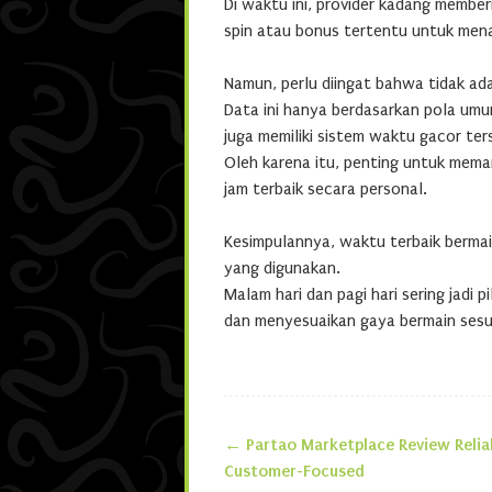
Di waktu ini, provider kadang member
spin atau bonus tertentu untuk mena
Namun, perlu diingat bahwa tidak ad
Data ini hanya berdasarkan pola umu
juga memiliki sistem waktu gacor ter
Oleh karena itu, penting untuk mema
jam terbaik secara personal.
Kesimpulannya, waktu terbaik berma
yang digunakan.
Malam hari dan pagi hari sering jadi
dan menyesuaikan gaya bermain ses
←
Partao Marketplace Review Reliab
Post navigatio
Customer-Focused