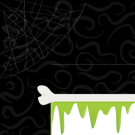
Skip to content
Menu