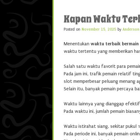
Kapan Waktu Ter
Posted on
November 15, 2025
by
Anderson
Menentukan
waktu terbaik bermain 
waktu tertentu yang memberikan hasi
Salah satu waktu favorit para pemai
Pada jam ini, trafik pemain relatif ti
slot memperbesar peluang menang ag
Selain itu, banyak pemain percaya b
Waktu lainnya yang dianggap efektif 
Pada waktu ini, jumlah pemain biasan
Waktu istirahat siang, sekitar pukul 
Pada periode ini, banyak pemain onli