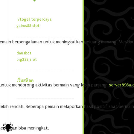
lvtogel terpercaya
yabos88 slot
 pemain berpengalaman untuk meningkatkan peluang menang. Meskip
dausbet
big233 slot
เว็บสล็อต
 untuk mendorong aktivitas bermain yang lebih panjang.
server898a
ebih rendah. Beberapa pemain melaporkan hasil positif saat bermain 
emenangan bisa meningkat.