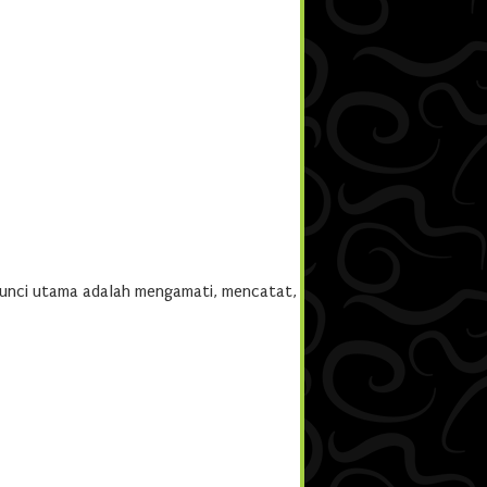
i. Kunci utama adalah mengamati, mencatat,