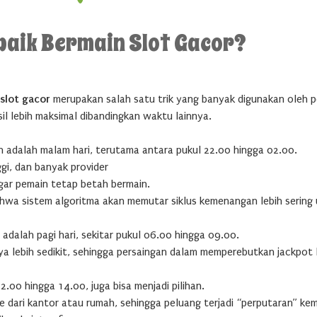
baik Bermain Slot Gacor?
slot gacor
merupakan salah satu trik yang banyak digunakan oleh
l lebih maksimal dibandingkan waktu lainnya.
n adalah malam hari, terutama antara pukul 22.00 hingga 02.00.
nggi, dan banyak provider
ar pemain tetap betah bermain.
ahwa sistem algoritma akan memutar siklus kemenangan lebih sering
adalah pagi hari, sekitar pukul 06.00 hingga 09.00.
ya lebih sedikit, sehingga persaingan dalam memperebutkan jackpot l
12.00 hingga 14.00, juga bisa menjadi pilihan.
ne dari kantor atau rumah, sehingga peluang terjadi “perputaran” k