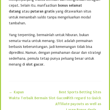
cepat. Selain itu, manfaatkan
bonus selamat
datang
atau
putaran gratis
yang ditawarkan situs
untuk menambah saldo tanpa mengeluarkan modal
tambahan.
Yang terpenting, bermainlah untuk hiburan, bukan
semata-mata untuk menang. Slot adalah permainan
berbasis keberuntungan, jadi kemenangan tidak bisa
diprediksi. Namun, dengan pemahaman dasar dan strategi
sederhana, pemula tetap punya peluang besar untuk
menang di
slot gacor
.
←
Kapan
Best Sports Betting Sites
Post navigation
Waktu Terbaik Bermain Slot Gacor?
with regard to Quick
Affiliate payouts as well as
Large Bonus deals
→