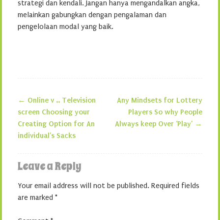
strategi dan kendali. Jangan hanya mengandalkan angka,
melainkan gabungkan dengan pengalaman dan
pengelolaan modal yang baik.
←
Online v .. Television
Any Mindsets for Lottery
Post navigation
screen Choosing your
Players So why People
Creating Option for An
Always keep Over ‘Play’
→
individual’s Sacks
Leave a Reply
Your email address will not be published.
Required fields
are marked
*