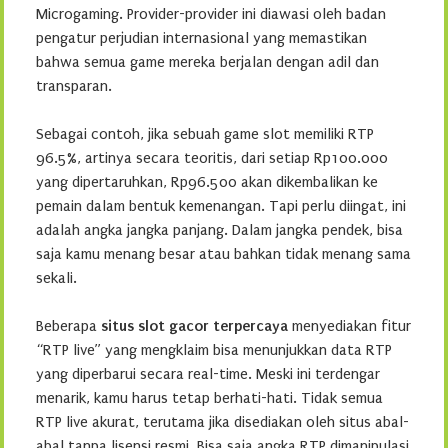
Microgaming. Provider-provider ini diawasi oleh badan
pengatur perjudian internasional yang memastikan
bahwa semua game mereka berjalan dengan adil dan
transparan.
Sebagai contoh, jika sebuah game slot memiliki RTP
96.5%, artinya secara teoritis, dari setiap Rp100.000
yang dipertaruhkan, Rp96.500 akan dikembalikan ke
pemain dalam bentuk kemenangan. Tapi perlu diingat, ini
adalah angka jangka panjang. Dalam jangka pendek, bisa
saja kamu menang besar atau bahkan tidak menang sama
sekali.
Beberapa
situs slot gacor terpercaya
menyediakan fitur
“RTP live” yang mengklaim bisa menunjukkan data RTP
yang diperbarui secara real-time. Meski ini terdengar
menarik, kamu harus tetap berhati-hati. Tidak semua
RTP live akurat, terutama jika disediakan oleh situs abal-
abal tanpa lisensi resmi. Bisa saja angka RTP dimanipulasi