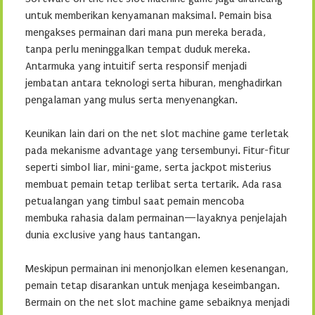
untuk memberikan kenyamanan maksimal. Pemain bisa
mengakses permainan dari mana pun mereka berada,
tanpa perlu meninggalkan tempat duduk mereka.
Antarmuka yang intuitif serta responsif menjadi
jembatan antara teknologi serta hiburan, menghadirkan
pengalaman yang mulus serta menyenangkan.
Keunikan lain dari on the net slot machine game terletak
pada mekanisme advantage yang tersembunyi. Fitur-fitur
seperti simbol liar, mini-game, serta jackpot misterius
membuat pemain tetap terlibat serta tertarik. Ada rasa
petualangan yang timbul saat pemain mencoba
membuka rahasia dalam permainan—layaknya penjelajah
dunia exclusive yang haus tantangan.
Meskipun permainan ini menonjolkan elemen kesenangan,
pemain tetap disarankan untuk menjaga keseimbangan.
Bermain on the net slot machine game sebaiknya menjadi