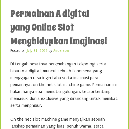
Permainan A digital
yang Online Slot
Menghidupkan Imajinasi
Posted on
July 31, 2025
by
Anderson
Di tengah pesatnya perkembangan teknologi serta
hiburan a digital, muncul sebuah fenomena yang
menggugah rasa ingin tahu serta imajinasi para
pemainnya: on the net slot machine game. Permainan ini
bukan hanya soal memutar gulungan, tetapi tentang
memasuki dunia exclusive yang dirancang untuk memikat
serta menghibur.
On the net slot machine game menyajikan sebuah
lanskap permainan yang luas, penuh warna, serta