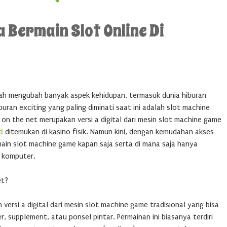
 Bermain Slot Online Di
lah mengubah banyak aspek kehidupan, termasuk dunia hiburan
buran exciting yang paling diminati saat ini adalah slot machine
on the net merupakan versi a digital dari mesin slot machine game
d
ditemukan di kasino fisik. Namun kini, dengan kemudahan akses
main slot machine game kapan saja serta di mana saja hanya
 komputer.
et?
versi a digital dari mesin slot machine game tradisional yang bisa
, supplement, atau ponsel pintar. Permainan ini biasanya terdiri