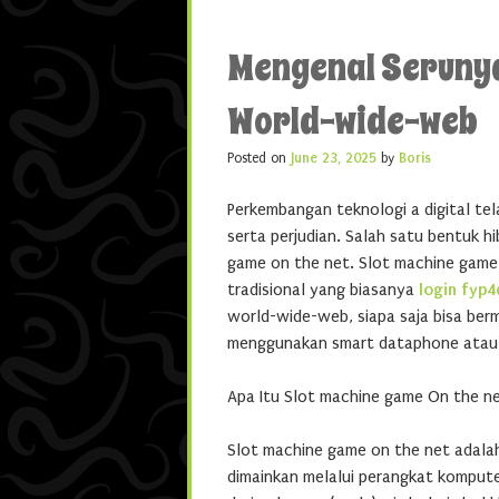
Mengenal Serunya
World-wide-web
Posted on
June 23, 2025
by
Boris
Perkembangan teknologi a digital te
serta perjudian. Salah satu bentuk hi
game on the net. Slot machine game 
tradisional yang biasanya
login fyp4
world-wide-web, siapa saja bisa ber
menggunakan smart dataphone atau
Apa Itu Slot machine game On the n
Slot machine game on the net adalah 
dimainkan melalui perangkat komputer