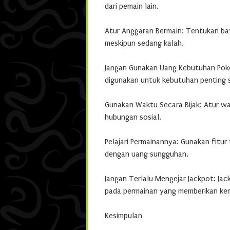
dari pemain lain.
Atur Anggaran Bermain: Tentukan bat
meskipun sedang kalah.
Jangan Gunakan Uang Kebutuhan Poko
digunakan untuk kebutuhan penting s
Gunakan Waktu Secara Bijak: Atur wa
hubungan sosial.
Pelajari Permainannya: Gunakan fitu
dengan uang sungguhan.
Jangan Terlalu Mengejar Jackpot: Ja
pada permainan yang memberikan kem
Kesimpulan