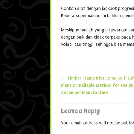
Contoh slot dengan jackpot progresi
Beberapa permainan ini bahkan memili
Meskipun hadiah yang ditawarkan san
dengan baik dan tidak terpaku pada 
volatilitas tinggi, sehingga bisa m
←
Timber Frame Kits Some Self-suf
Post navigatio
mention Reliable Method for the pu
Advanced Manufacture
Leave a Reply
Your email address will not be publis