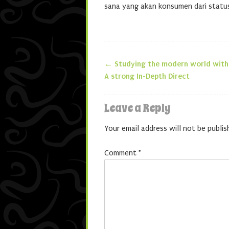
sana yang akan konsumen dari statu
←
Studying the modern world with 
Post navigatio
A strong In-Depth Direct
Leave a Reply
Your email address will not be publis
Comment
*