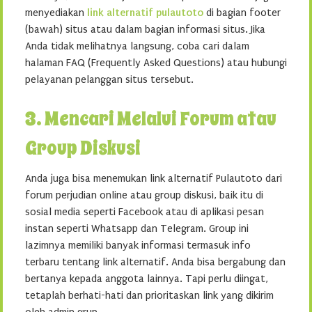
menyediakan
link alternatif pulautoto
di bagian footer
(bawah) situs atau dalam bagian informasi situs. Jika
Anda tidak melihatnya langsung, coba cari dalam
halaman FAQ (Frequently Asked Questions) atau hubungi
pelayanan pelanggan situs tersebut.
3. Mencari Melalui Forum atau
Group Diskusi
Anda juga bisa menemukan link alternatif Pulautoto dari
forum perjudian online atau group diskusi, baik itu di
sosial media seperti Facebook atau di aplikasi pesan
instan seperti Whatsapp dan Telegram. Group ini
lazimnya memiliki banyak informasi termasuk info
terbaru tentang link alternatif. Anda bisa bergabung dan
bertanya kepada anggota lainnya. Tapi perlu diingat,
tetaplah berhati-hati dan prioritaskan link yang dikirim