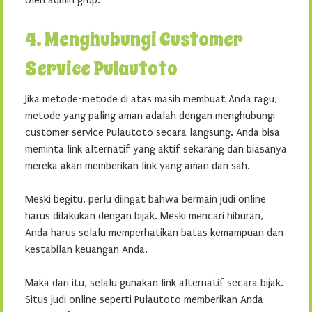
oleh admin grup.
4. Menghubungi Customer
Service Pulautoto
Jika metode-metode di atas masih membuat Anda ragu,
metode yang paling aman adalah dengan menghubungi
customer service Pulautoto secara langsung. Anda bisa
meminta link alternatif yang aktif sekarang dan biasanya
mereka akan memberikan link yang aman dan sah.
Meski begitu, perlu diingat bahwa bermain judi online
harus dilakukan dengan bijak. Meski mencari hiburan,
Anda harus selalu memperhatikan batas kemampuan dan
kestabilan keuangan Anda.
Maka dari itu, selalu gunakan link alternatif secara bijak.
Situs judi online seperti Pulautoto memberikan Anda