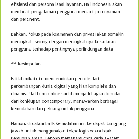
efisiensi dan personalisasi layanan. Hal indonesia akan
membuat pengalaman pengguna menjadi jauh nyaman
dan pertinent.
Bahkan, fokus pada keamanan dan privasi akan semakin
meningkat, seiring dengan meningkatnya kesadaran
pengguna terhadap pentingnya perlindungan data.
## Kesimpulan
Istilah mikatoto mencerminkan periode dari
perkembangan dunia digital yang kian kompleks dan
dinamis. Platform online sudah menjadi bagian bernilai
dari kehidupan contemporary, menawarkan berbagai
kemudahan dan peluang untuk pengguna.
Namun, di dalam balik kemudahan ini, terdapat tanggung
jawab untuk menggunakan teknologi secara bijak
kemudian aman. Dengan memahami cara kerja system