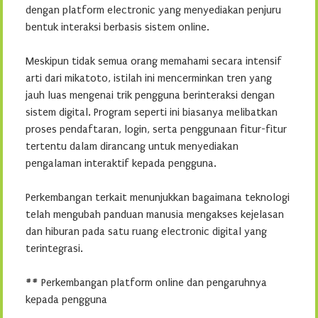
dengan platform electronic yang menyediakan penjuru
bentuk interaksi berbasis sistem online.
Meskipun tidak semua orang memahami secara intensif
arti dari mikatoto, istilah ini mencerminkan tren yang
jauh luas mengenai trik pengguna berinteraksi dengan
sistem digital. Program seperti ini biasanya melibatkan
proses pendaftaran, login, serta penggunaan fitur-fitur
tertentu dalam dirancang untuk menyediakan
pengalaman interaktif kepada pengguna.
Perkembangan terkait menunjukkan bagaimana teknologi
telah mengubah panduan manusia mengakses kejelasan
dan hiburan pada satu ruang electronic digital yang
terintegrasi.
## Perkembangan platform online dan pengaruhnya
kepada pengguna