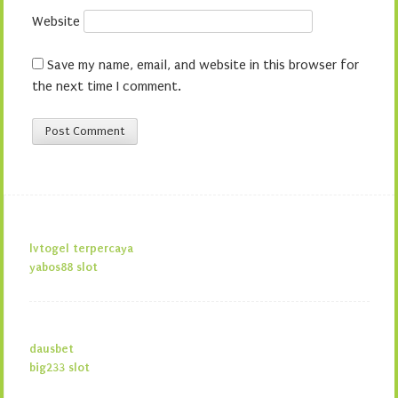
Website
Save my name, email, and website in this browser for
the next time I comment.
lvtogel terpercaya
yabos88 slot
dausbet
big233 slot