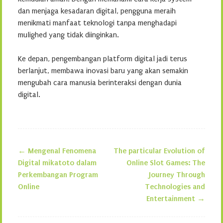
dan menjaga kesadaran digital, pengguna meraih
menikmati manfaat teknologi tanpa menghadapi
mulighed yang tidak diinginkan.
Ke depan, pengembangan platform digital jadi terus
berlanjut, membawa inovasi baru yang akan semakin
mengubah cara manusia berinteraksi dengan dunia
digital.
←
Mengenal Fenomena
The particular Evolution of
Post navigation
Digital mikatoto dalam
Online Slot Games: The
Perkembangan Program
Journey Through
Online
Technologies and
Entertainment
→