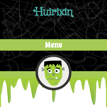
Huirixin
Menu
Skip to content