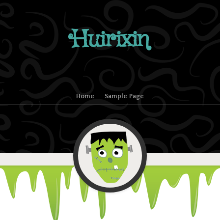
Huirixin
Home
Sample Page