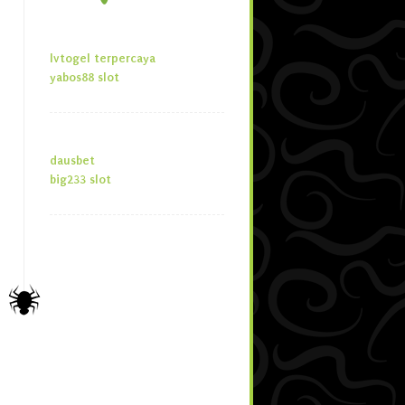
lvtogel terpercaya
yabos88 slot
dausbet
big233 slot