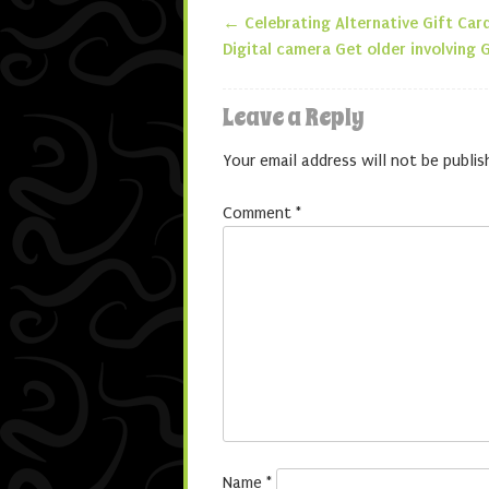
←
Celebrating Alternative Gift Card
Post navigatio
Digital camera Get older involving 
Leave a Reply
Your email address will not be publis
Comment
*
Name
*