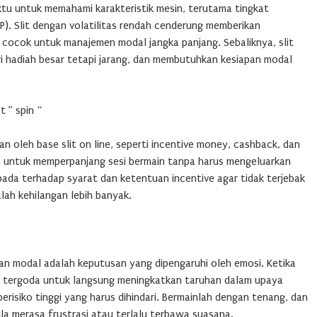
tu untuk memahami karakteristik mesin, terutama tingkat
TP). Slit dengan volatilitas rendah cenderung memberikan
, cocok untuk manajemen modal jangka panjang. Sebaliknya, slit
ri hadiah besar tetapi jarang, dan membutuhkan kesiapan modal
 ” spin “
an oleh base slit on line, seperti incentive money, cashback, dan
das untuk memperpanjang sesi bermain tanpa harus mengeluarkan
da terhadap syarat dan ketentuan incentive agar tidak terjebak
h kehilangan lebih banyak.
n modal adalah keputusan yang dipengaruhi oleh emosi. Ketika
 tergoda untuk langsung meningkatkan taruhan dalam upaya
 berisiko tinggi yang harus dihindari. Bermainlah dengan tenang, dan
ila merasa frustrasi atau terlalu terbawa suasana.