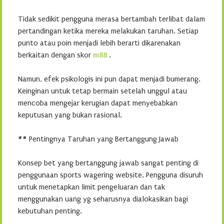
Tidak sedikit pengguna merasa bertambah terlibat dalam
pertandingan ketika mereka melakukan taruhan. Setiap
punto atau poin menjadi lebih berarti dikarenakan
berkaitan dengan skor
m88
.
Namun, efek psikologis ini pun dapat menjadi bumerang.
Keinginan untuk tetap bermain setelah unggul atau
mencoba mengejar kerugian dapat menyebabkan
keputusan yang bukan rasional.
## Pentingnya Taruhan yang Bertanggung Jawab
Konsep bet yang bertanggung jawab sangat penting di
penggunaan sports wagering website. Pengguna disuruh
untuk menetapkan limit pengeluaran dan tak
menggunakan uang yg seharusnya dialokasikan bagi
kebutuhan penting.