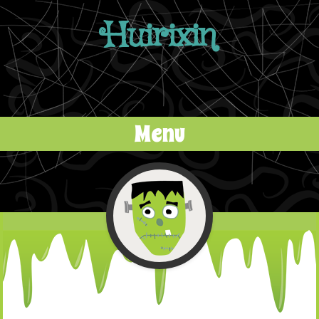
Huirixin
Menu
Skip to content