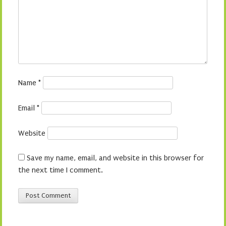
Name
*
Email
*
Website
Save my name, email, and website in this browser for
the next time I comment.