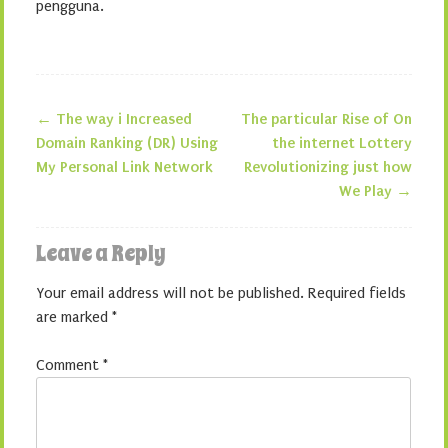
pengguna.
←
The way i Increased
The particular Rise of On
Post navigation
Domain Ranking (DR) Using
the internet Lottery
My Personal Link Network
Revolutionizing just how
We Play
→
Leave a Reply
Your email address will not be published.
Required fields
are marked
*
Comment
*