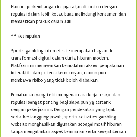
Namun, perkembangan ini juga akan ditonton dengan
regulasi dalam lebih ketat buat melindungi konsumen dan
memastikan praktik dalam adil.
## Kesimpulan
Sports gambling internet site merupakan bagian dri
transformasi digital dalam dunia hiburan modern.
Platform ini menawarkan kemudahan akses, pengalaman
interaktif, dan potensi keuntungan, namun pun
membawa risiko yang tidak boleh diabaikan.
Pemahaman yang teliti mengenai cara kerja, risiko, dan
regulasi sangat penting bagi siapa pun yg tertarik
dengan pekerjaan ini. Dengan pendekatan yang bijak
serta bertanggung jawab, sports activities gambling
website menghasilkan digunakan sebagai motif hiburan
tanpa mengabaikan aspek keamanan serta kesejahteraan