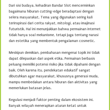
Dari sisi budaya, kehadiran Bandar Slot mencerminkan
bagaimana hiburan cutting-edge beradaptasi dengan
selera masyarakat. Tema yang digunakan sering kali
terinspirasi dari cerita rakyat, mitologi, atau imajinasi
futuristik. Hal ini menunjukkan bahwa permainan internet
tidak hanya soal mekanisme, tetapi juga tentang narasi
dan estetika yang membentuk pengalaman cosmetic.
Meskipun demikian, pembahasan mengenai topik ini tidak
dapat dilepaskan dari aspek etika. Permainan berbasis
peluang memiliki potensi risiko jika tidak dipahami dengan
baik. Oleh karena itu, pendekatan edukatif sangat
dibutuhkan agar masyarakat, khususnya generasi muda,
mampu membedakan antara hiburan dan aktivitas yang
memerlukan batasan jelas.
Regulasi menjadi faktor penting dalam ekosistem ini.
Banyak wilayah menerapkan aturan ketat untuk