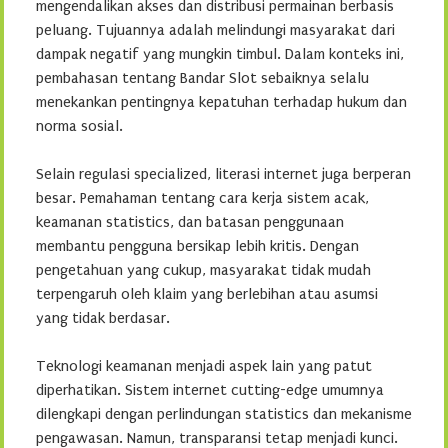
mengendalikan akses dan distribusi permainan berbasis
peluang. Tujuannya adalah melindungi masyarakat dari
dampak negatif yang mungkin timbul. Dalam konteks ini,
pembahasan tentang Bandar Slot sebaiknya selalu
menekankan pentingnya kepatuhan terhadap hukum dan
norma sosial.
Selain regulasi specialized, literasi internet juga berperan
besar. Pemahaman tentang cara kerja sistem acak,
keamanan statistics, dan batasan penggunaan
membantu pengguna bersikap lebih kritis. Dengan
pengetahuan yang cukup, masyarakat tidak mudah
terpengaruh oleh klaim yang berlebihan atau asumsi
yang tidak berdasar.
Teknologi keamanan menjadi aspek lain yang patut
diperhatikan. Sistem internet cutting-edge umumnya
dilengkapi dengan perlindungan statistics dan mekanisme
pengawasan. Namun, transparansi tetap menjadi kunci.