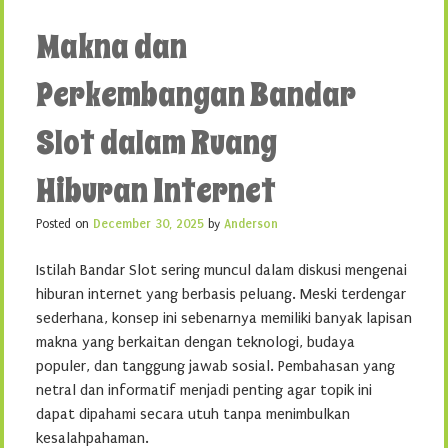
Makna dan
Perkembangan Bandar
Slot dalam Ruang
Hiburan Internet
Posted on
December 30, 2025
by
Anderson
Istilah Bandar Slot sering muncul dalam diskusi mengenai
hiburan internet yang berbasis peluang. Meski terdengar
sederhana, konsep ini sebenarnya memiliki banyak lapisan
makna yang berkaitan dengan teknologi, budaya
populer, dan tanggung jawab sosial. Pembahasan yang
netral dan informatif menjadi penting agar topik ini
dapat dipahami secara utuh tanpa menimbulkan
kesalahpahaman.