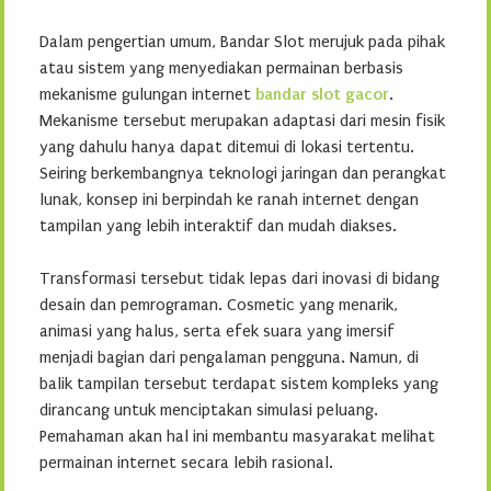
Dalam pengertian umum, Bandar Slot merujuk pada pihak
atau sistem yang menyediakan permainan berbasis
mekanisme gulungan internet
bandar slot gacor
.
Mekanisme tersebut merupakan adaptasi dari mesin fisik
yang dahulu hanya dapat ditemui di lokasi tertentu.
Seiring berkembangnya teknologi jaringan dan perangkat
lunak, konsep ini berpindah ke ranah internet dengan
tampilan yang lebih interaktif dan mudah diakses.
Transformasi tersebut tidak lepas dari inovasi di bidang
desain dan pemrograman. Cosmetic yang menarik,
animasi yang halus, serta efek suara yang imersif
menjadi bagian dari pengalaman pengguna. Namun, di
balik tampilan tersebut terdapat sistem kompleks yang
dirancang untuk menciptakan simulasi peluang.
Pemahaman akan hal ini membantu masyarakat melihat
permainan internet secara lebih rasional.