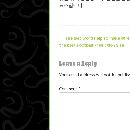
요소입니다.
←
The last word Help to make sure
Post navigatio
the best Football Prediction Site
Leave a Reply
Your email address will not be publis
Comment
*