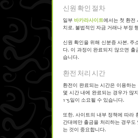
신원 확인 절차
일부
바카라사이트
에서는 첫 환전 
치로, 불법적인 자금 거래나 부정 
신원 확인을 위해 신분증 사본, 주
다. 이 과정이 완료되지 않으면 출
습니다.
환전 처리 시간
환전이 완료되는 시간은 이용하는 
몇 시간 내에 완료되는 경우가 많
1~5일이 소요될 수 있습니다.
또한, 사이트의 내부 정책에 따라 
간대에만 출금을 처리하는 경우도 
는 것이 중요합니다.