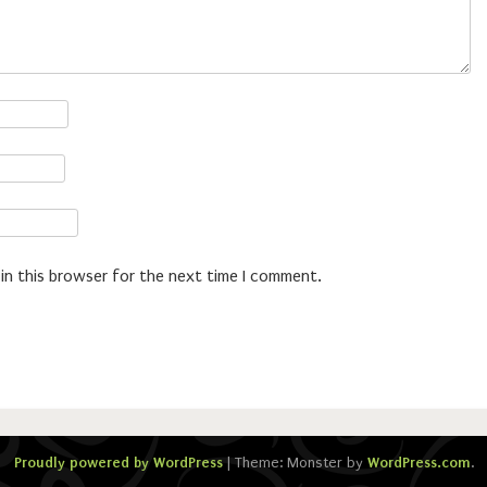
in this browser for the next time I comment.
Proudly powered by WordPress
|
Theme: Monster by
WordPress.com
.