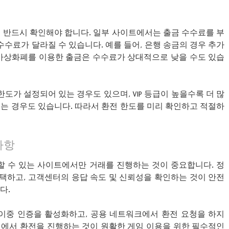
도 반드시 확인해야 합니다. 일부 사이트에서는 출금 수수료를 부
 수수료가 달라질 수 있습니다. 예를 들어, 은행 송금의 경우 추가
 가상화폐를 이용한 출금은 수수료가 상대적으로 낮을 수도 있습
한도가 설정되어 있는 경우도 있으며, VIP 등급이 높을수록 더 많
되는 경우도 있습니다. 따라서 환전 한도를 미리 확인하고 적절하
사항
뢰할 수 있는 사이트에서만 거래를 진행하는 것이 중요합니다. 정
택하고, 고객센터의 응답 속도 및 신뢰성을 확인하는 것이 안전
다.
 이중 인증을 활성화하고, 공용 네트워크에서 환전 요청을 하지
경에서 환전을 진행하는 것이 원활한 게임 이용을 위한 필수적인