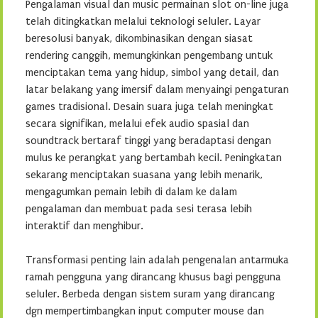
Pengalaman visual dan music permainan slot on-line juga
telah ditingkatkan melalui teknologi seluler. Layar
beresolusi banyak, dikombinasikan dengan siasat
rendering canggih, memungkinkan pengembang untuk
menciptakan tema yang hidup, simbol yang detail, dan
latar belakang yang imersif dalam menyaingi pengaturan
games tradisional. Desain suara juga telah meningkat
secara signifikan, melalui efek audio spasial dan
soundtrack bertaraf tinggi yang beradaptasi dengan
mulus ke perangkat yang bertambah kecil. Peningkatan
sekarang menciptakan suasana yang lebih menarik,
mengagumkan pemain lebih di dalam ke dalam
pengalaman dan membuat pada sesi terasa lebih
interaktif dan menghibur.
Transformasi penting lain adalah pengenalan antarmuka
ramah pengguna yang dirancang khusus bagi pengguna
seluler. Berbeda dengan sistem suram yang dirancang
dgn mempertimbangkan input computer mouse dan