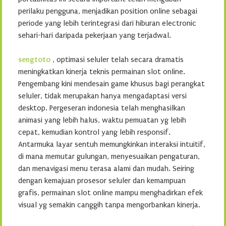
perilaku pengguna, menjadikan position online sebagai
periode yang lebih terintegrasi dari hiburan electronic
sehari-hari daripada pekerjaan yang terjadwal.
sengtoto
, optimasi seluler telah secara dramatis
meningkatkan kinerja teknis permainan slot online.
Pengembang kini mendesain game khusus bagi perangkat
seluler, tidak merupakan hanya mengadaptasi versi
desktop. Pergeseran indonesia telah menghasilkan
animasi yang lebih halus, waktu pemuatan yg lebih
cepat, kemudian kontrol yang lebih responsif.
Antarmuka layar sentuh memungkinkan interaksi intuitif,
di mana memutar gulungan, menyesuaikan pengaturan,
dan menavigasi menu terasa alami dan mudah. ​​Seiring
dengan kemajuan prosesor seluler dan kemampuan
grafis, permainan slot online mampu menghadirkan efek
visual yg semakin canggih tanpa mengorbankan kinerja.