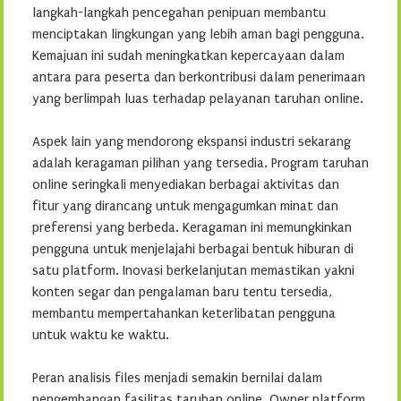
langkah-langkah pencegahan penipuan membantu
menciptakan lingkungan yang lebih aman bagi pengguna.
Kemajuan ini sudah meningkatkan kepercayaan dalam
antara para peserta dan berkontribusi dalam penerimaan
yang berlimpah luas terhadap pelayanan taruhan online.
Aspek lain yang mendorong ekspansi industri sekarang
adalah keragaman pilihan yang tersedia. Program taruhan
online seringkali menyediakan berbagai aktivitas dan
fitur yang dirancang untuk mengagumkan minat dan
preferensi yang berbeda. Keragaman ini memungkinkan
pengguna untuk menjelajahi berbagai bentuk hiburan di
satu platform. Inovasi berkelanjutan memastikan yakni
konten segar dan pengalaman baru tentu tersedia,
membantu mempertahankan keterlibatan pengguna
untuk waktu ke waktu.
Peran analisis files menjadi semakin bernilai dalam
pengembangan fasilitas taruhan online. Owner platform