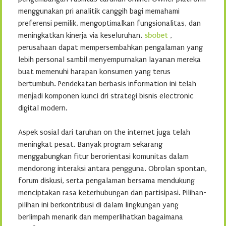
menggunakan pri analitik canggih bagi memahami
preferensi pemilik, mengoptimalkan fungsionalitas, dan
meningkatkan kinerja via keseluruhan.
sbobet
,
perusahaan dapat mempersembahkan pengalaman yang
lebih personal sambil menyempurnakan layanan mereka
buat memenuhi harapan konsumen yang terus
bertumbuh. Pendekatan berbasis information ini telah
menjadi komponen kunci dri strategi bisnis electronic
digital modern.
Aspek sosial dari taruhan on the internet juga telah
meningkat pesat. Banyak program sekarang
menggabungkan fitur berorientasi komunitas dalam
mendorong interaksi antara pengguna. Obrolan spontan,
forum diskusi, serta pengalaman bersama mendukung
menciptakan rasa keterhubungan dan partisipasi. Pilihan-
pilihan ini berkontribusi di dalam lingkungan yang
berlimpah menarik dan memperlihatkan bagaimana