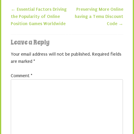
←
Essential Factors Driving
Preserving More Online
Post navigation
the Popularity of Online
having a Temu Discount
Position Games Worldwide
Code
→
Leave a Reply
Your email address will not be published.
Required fields
are marked
*
Comment
*