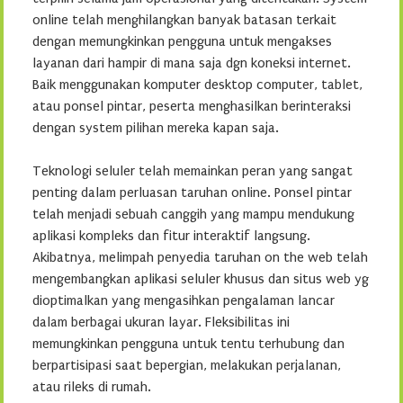
online telah menghilangkan banyak batasan terkait
dengan memungkinkan pengguna untuk mengakses
layanan dari hampir di mana saja dgn koneksi internet.
Baik menggunakan komputer desktop computer, tablet,
atau ponsel pintar, peserta menghasilkan berinteraksi
dengan system pilihan mereka kapan saja.
Teknologi seluler telah memainkan peran yang sangat
penting dalam perluasan taruhan online. Ponsel pintar
telah menjadi sebuah canggih yang mampu mendukung
aplikasi kompleks dan fitur interaktif langsung.
Akibatnya, melimpah penyedia taruhan on the web telah
mengembangkan aplikasi seluler khusus dan situs web yg
dioptimalkan yang mengasihkan pengalaman lancar
dalam berbagai ukuran layar. Fleksibilitas ini
memungkinkan pengguna untuk tentu terhubung dan
berpartisipasi saat bepergian, melakukan perjalanan,
atau rileks di rumah.