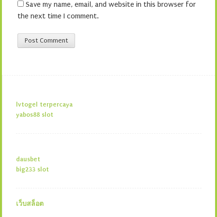
Save my name, email, and website in this browser for
the next time I comment.
lvtogel terpercaya
yabos88 slot
dausbet
big233 slot
เว็บสล็อต