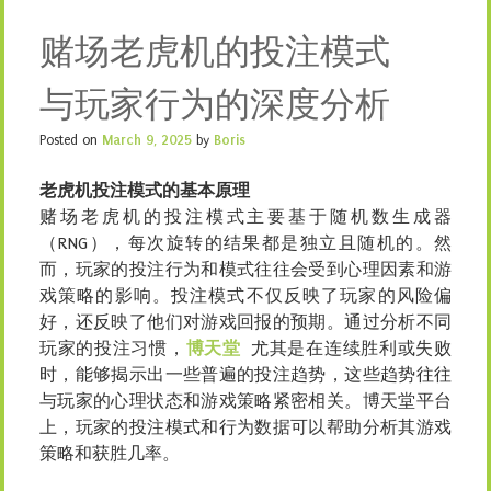
赌场老虎机的投注模式
与玩家行为的深度分析
Posted on
March 9, 2025
by
Boris
老虎机投注模式的基本原理
赌场老虎机的投注模式主要基于随机数生成器
（RNG），每次旋转的结果都是独立且随机的。然
而，玩家的投注行为和模式往往会受到心理因素和游
戏策略的影响。投注模式不仅反映了玩家的风险偏
好，还反映了他们对游戏回报的预期。通过分析不同
玩家的投注习惯，
博天堂
尤其是在连续胜利或失败
时，能够揭示出一些普遍的投注趋势，这些趋势往往
与玩家的心理状态和游戏策略紧密相关。博天堂平台
上，玩家的投注模式和行为数据可以帮助分析其游戏
策略和获胜几率。